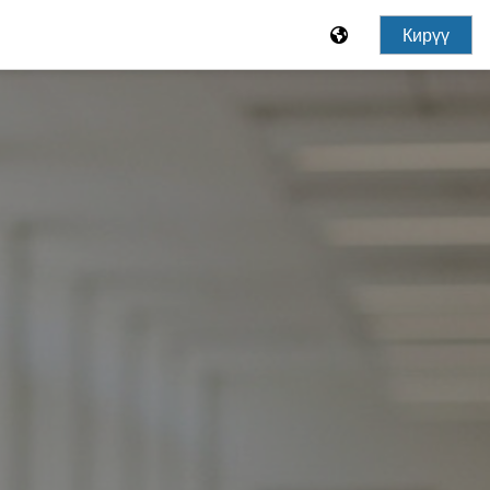
Кирүү