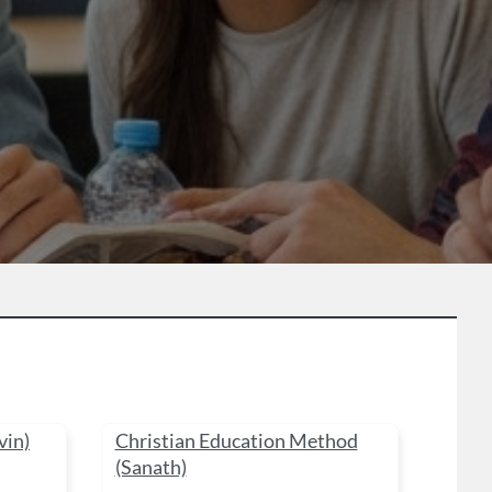
vin)
Christian Education Method
(Sanath)