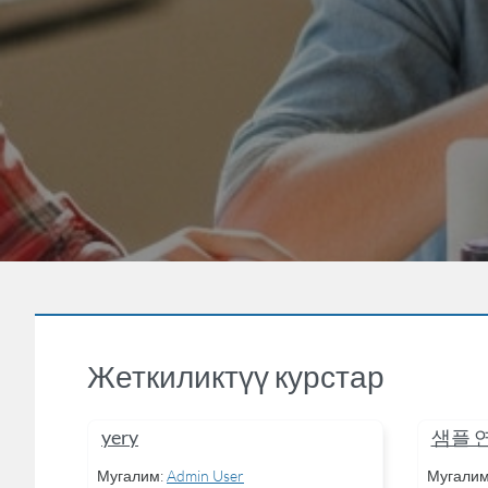
Жеткиликтүү курстар
yery
샘플 
Мугалим:
Admin User
Мугалим