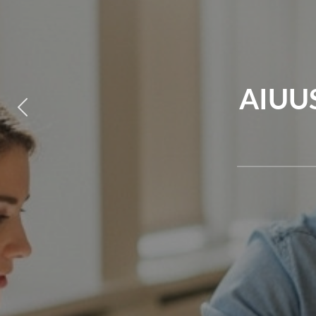
AIUUS
Артка
Артка